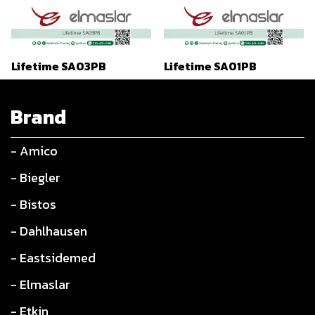
Lifetime SA03PB
Lifetime SA01PB
Brand
- Amico
- Biegler
- Bistos
- Dahlhausen
- Eastsidemed
- Elmaslar
- Etkin